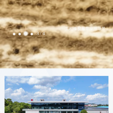
工程橡胶履带应用场景
3
/
4